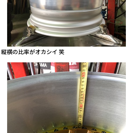
縦横の比率がオカシイ 笑