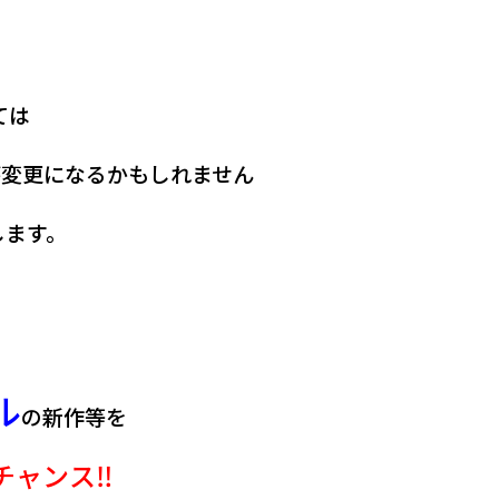
ては
が変更になるかもしれません
します。
ル
の新作等を
チャンス‼