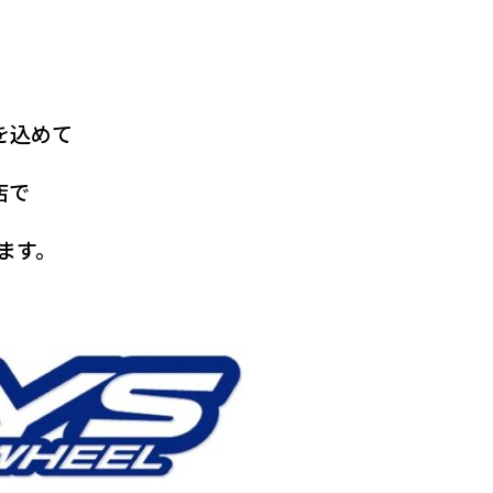
を込めて
店で
します。