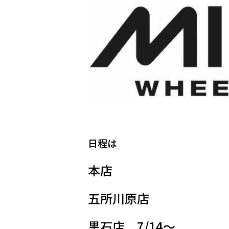
日程は
本店
五所川原店
黒石店 7/14～