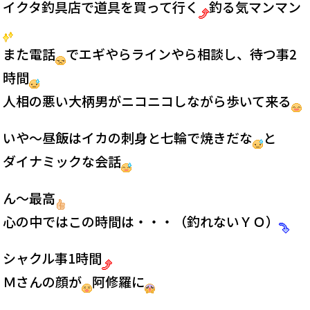
イクタ釣具店で道具を買って行く
釣る気マンマン
また電話
でエギやらラインやら相談し、待つ事2
時間
人相の悪い大柄男がニコニコしながら歩いて来る
いや～昼飯はイカの刺身と七輪で焼きだな
と
ダイナミックな会話
ん～最高
心の中ではこの時間は・・・（釣れないＹＯ）
シャクル事1時間
Ｍさんの顔が
阿修羅に