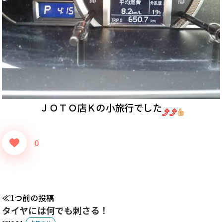
ＪＯＴＯ店Ｋの小旅行でした
0
1つ前の投稿
タイヤには何でも刺さる！