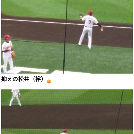
抑えの松井（裕）