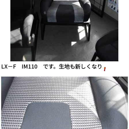
LX－F IM110 です。生地も新しくなり