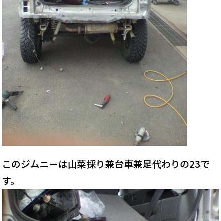
このジムニーは山菜採り兼台車兼足代わりの23で
す。