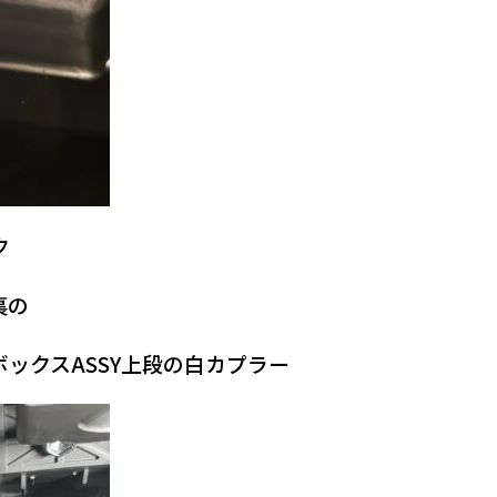
ク
裏の
ックスASSY上段の白カプラー