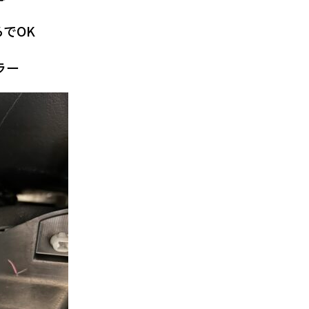
でOK
ラー