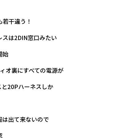
も若干違う！
スは2DIN窓口みたい
開始
ディオ裏にすべての電源が
スと20Pハーネスしか
報は出て来ないので
認